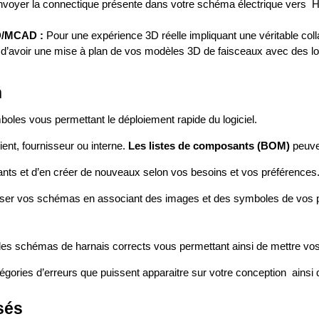
envoyer la connectique présente dans votre schéma électrique vers 
AD/MCAD :
Pour une expérience 3D réelle impliquant une véritable c
 d’avoir une mise à plan de vos modèles 3D de faisceaux avec des lo
n
les vous permettant le déploiement rapide du logiciel.
ent, fournisseur ou interne.
Les listes de composants (BOM)
peuven
tants et d’en créer de nouveaux selon vos besoins et vos préférences
aliser vos schémas en associant des images et des symboles de vos 
er des schémas de harnais corrects vous permettant ainsi de mettre vo
catégories d’erreurs que puissent apparaitre sur votre conception ain
sés