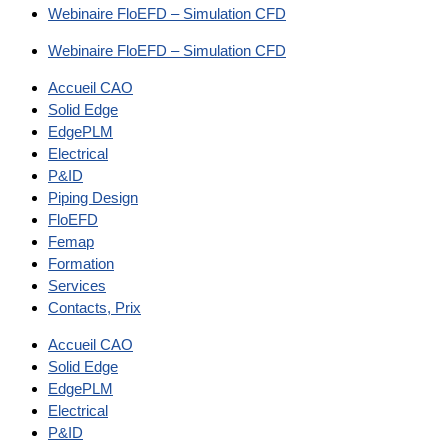
Webinaire FloEFD – Simulation CFD
Webinaire FloEFD – Simulation CFD
Accueil CAO
Solid Edge
EdgePLM
Electrical
P&ID
Piping Design
FloEFD
Femap
Formation
Services
Contacts, Prix
Accueil CAO
Solid Edge
EdgePLM
Electrical
P&ID