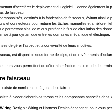
ttant d’accélérer le déploiement du logiciel. Il donne également la
as de faisceau.
nnalisés, destinés à la fabrication de faisceaux, évitant ainsi la p
s et connecteurs pour réduire les tâches manuelles et améliorer l’eff
que permettant ainsi de mieux protéger le flux de circulation des donn
se à jour dynamique entre les domaines mécanique et électrique.
ses de gérer l’aspect et la convivialité de leurs modèles.
aisceau, est disponible sous forme de clips, et de revêtements d’isola
ecteurs vous permettent de déterminer facilement le mode de terminai
re faisceau
Il existe de nombreuses façons de le faire :
ste à placer d’abord vos torons et les composants associés dans la zo
e Wiring Design
: Wiring et Harness Design échangent pour vous pe